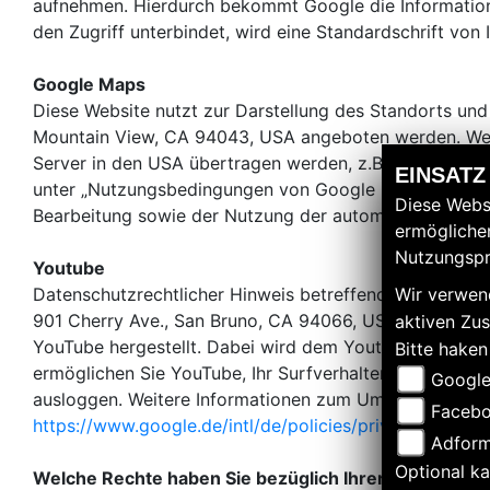
aufnehmen. Hierdurch bekommt Google die Information, 
den Zugriff unterbindet, wird eine Standardschrift vo
Google Maps
Diese Website nutzt zur Darstellung des Standorts un
Mountain View, CA 94043, USA angeboten werden. Wen
Server in den USA übertragen werden, z.B. Datum und 
EINSATZ
unter „Nutzungsbedingungen von Google Maps“ und in d
Diese Webs
Bearbeitung sowie der Nutzung der automatisch erhob
ermöglichen
Nutzungspr
Youtube
Datenschutzrechtlicher Hinweis betreffend YouTube Uns
Wir verwend
901 Cherry Ave., San Bruno, CA 94066, USA. Wenn Sie 
aktiven Zu
YouTube hergestellt. Dabei wird dem Youtube-Server mi
Bitte haken
ermöglichen Sie YouTube, Ihr Surfverhalten direkt Ihr
Google
ausloggen. Weitere Informationen zum Umgang von Nut
Facebo
https://www.google.de/intl/de/policies/privacy
.
Adform
Optional ka
Welche Rechte haben Sie bezüglich Ihrer Daten?