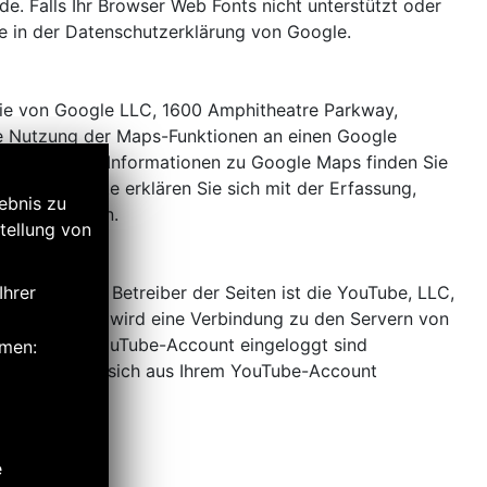
. Falls Ihr Browser Web Fonts nicht unterstützt oder
ie in der Datenschutzerklärung von Google.
 die von Google LLC, 1600 Amphitheatre Parkway,
e Nutzung der Maps-Funktionen an einen Google
dresse. Mehr Informationen zu Google Maps finden Sie
eser Website erklären Sie sich mit der Erfassung,
ebnis zu
einverstanden.
tellung von
te YouTube. Betreiber der Seiten ist die YouTube, LLC,
Ihrer
en besuchen, wird eine Verbindung zu den Servern von
ie in Ihrem YouTube-Account eingeloggt sind
hmen:
ern, indem Sie sich aus Ihrem YouTube-Account
ube unter
e