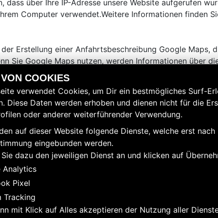
dass über Ihre IP-Adresse unsere Website aufgerufen wurde
n Ihrem Computer verwendet.Weitere Informationen finden S
d der Erstellung einer Anfahrtsbeschreibung Google Maps,
n Sie Google Maps nutzen, werden Informationen über di
Uhrzeit des Besuchs auf der Webseite Internetadresse IP-A
 VON COOKIES
er Datenschutzerklärung von Google. Durch die Nutzung di
eite verwendet Cookies, um Dir ein bestmögliches Surf-Erl
enen sowie der von Ihnen eingegeben Daten durch Google 
. Diese Daten werden erhoben und dienen nicht für die Ers
ofilen oder anderer weiterführender Verwendung.
ere Webseite nutzt Plugins der von Google betriebenen Sei
en auf dieser Website folgende Dienste, welche erst nach 
eine unserer mit einem YouTube-Plugin ausgestatteten Seit
stimmung eingebunden werden.
tgeteilt, welche unserer Seiten Sie besucht haben. Wenn S
 Sie dazu den jeweiligen Dienst an und klicken auf Überne
em persönlichen Profil zuzuordnen. Dies können Sie verhind
 Analytics
zerdaten finden Sie in der Datenschutzerklärung von YouT
ok Pixel
 Tracking
nn mit Klick auf Alles akzeptieren der Nutzung aller Dienst